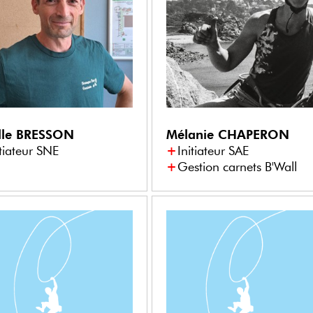
lle
BRESSON
Mélanie
CHAPERON
itiateur SNE
Initiateur SAE
Gestion carnets B'Wall